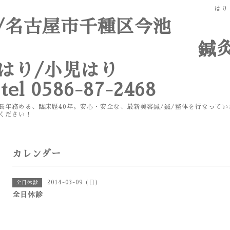
はり
市/名古屋市千種区今池
灸/マッ
容はり/小児はり
l 0586-87-2468
理事も長年務める、臨床歴40年。安心・安全な、最新美容鍼
ださい！
カレンダー
2014-03-09 (日)
全日休診
全日休診