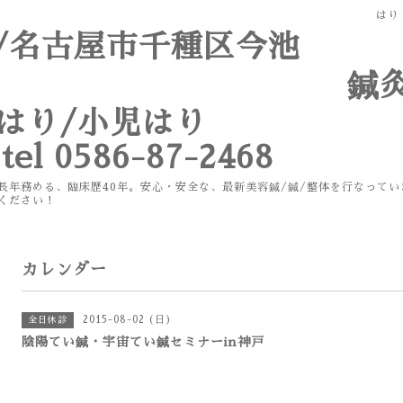
はり
市/名古屋市千種区今池
灸/マッ
容はり/小児はり
l 0586-87-2468
理事も長年務める、臨床歴40年。安心・安全な、最新美容鍼
ださい！
カレンダー
2015-08-02 (日)
全日休診
陰陽てい鍼・宇宙てい鍼セミナーin神戸