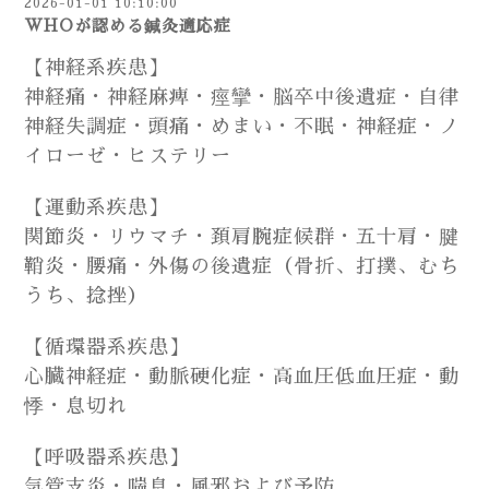
2026-01-01 10:10:00
WHOが認める鍼灸適応症
【神経系疾患】
神経痛・神経麻痺・痙攣・脳卒中後遺症・自律
神経失調症・頭痛・めまい・不眠・神経症・ノ
イローゼ・ヒステリー
【運動系疾患】
関節炎・リウマチ・頚肩腕症候群・五十肩・腱
鞘炎・腰痛・外傷の後遺症（骨折、打撲、むち
うち、捻挫）
【循環器系疾患】
心臓神経症・動脈硬化症・高血圧低血圧症・動
悸・息切れ
【呼吸器系疾患】
気管支炎・喘息・風邪および予防